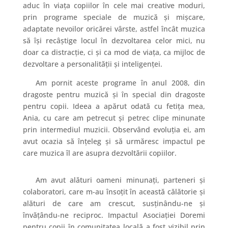
aduc în viața copiilor în cele mai creative moduri,
prin programe speciale de muzică și mișcare,
adaptate nevoilor oricărei vârste, astfel încât muzica
să își recâștige locul în dezvoltarea celor mici, nu
doar ca distracție, ci și ca mod de viața, ca mijloc de
dezvoltare a personalității și inteligenței.
Am pornit aceste programe în anul 2008, din
dragoste pentru muzică și în special din dragoste
pentru copii. Ideea a apărut odată cu fetița mea,
Ania, cu care am petrecut și petrec clipe minunate
prin intermediul muzicii. Observând evoluția ei, am
avut ocazia să înțeleg și să urmăresc impactul pe
care muzica îl are asupra dezvoltării copiilor.
Am avut alături oameni minunați, parteneri și
colaboratori, care m-au însoțit în această călătorie și
alături de care am crescut, susținându-ne și
învățându-ne reciproc. Impactul Asociației Doremi
pentru copii în comunitatea locală a fost vizibil prin