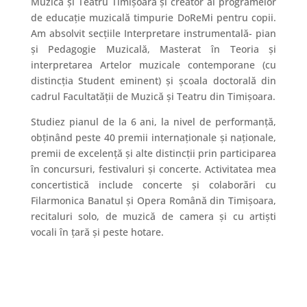
Muzică și Teatru Timișoara și creator al programelor
de educație muzicală timpurie DoReMi pentru copii.
Am absolvit secțiile Interpretare instrumentală- pian
și Pedagogie Muzicală, Masterat în Teoria și
interpretarea Artelor muzicale contemporane (cu
distincția Student eminent) și școala doctorală din
cadrul Facultatății de Muzică și Teatru din Timișoara.
Studiez pianul de la 6 ani, la nivel de performanță,
obținând peste 40 premii internaționale și naționale,
premii de excelență și alte distincții prin participarea
în concursuri, festivaluri și concerte. Activitatea mea
concertistică include concerte și colaborări cu
Filarmonica Banatul și Opera Română din Timișoara,
recitaluri solo, de muzică de camera și cu artiști
vocali în țară și peste hotare.